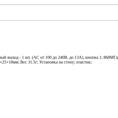
й выход - 1 шт. (AC от 100 до 240В, до 13А), кнопка 1; 868МГц
×25×18мм; Вес 31.5г; Установка на стену; пластик;