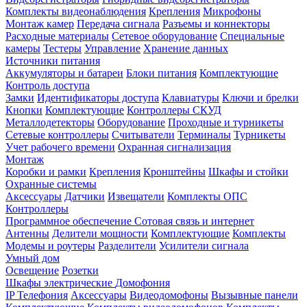
Комплекты видеонаблюдения
Крепления
Микрофоны
Монтаж камер
Передача сигнала
Разъемы и коннекторы
Расходные материалы
Сетевое оборудование
Специальные
камеры
Тестеры
Управление
Хранение данных
Источники питания
Аккумуляторы и батареи
Блоки питания
Комплектующие
Контроль доступа
Замки
Идентификаторы доступа
Клавиатуры
Ключи и брелки
Кнопки
Комплектующие
Контроллеры СКУД
Металлодетекторы
Оборудование
Проходные и турникеты
Сетевые контроллеры
Считыватели
Терминалы
Турникеты
Учет рабочего времени
Охранная сигнализация
Монтаж
Коробки и рамки
Крепления
Кронштейны
Шкафы и стойки
Охранные системы
Аксессуары
Датчики
Извещатели
Комплекты ОПС
Контроллеры
Программное обеспечение
Сотовая связь и интернет
Антенны
Делители мощности
Комплектующие
Комплекты
Модемы и роутеры
Разделители
Усилители сигнала
Умный дом
Освещение
Розетки
Шкафы электрические
Домофония
IP Телефония
Аксессуары
Видеодомофоны
Вызывные панели