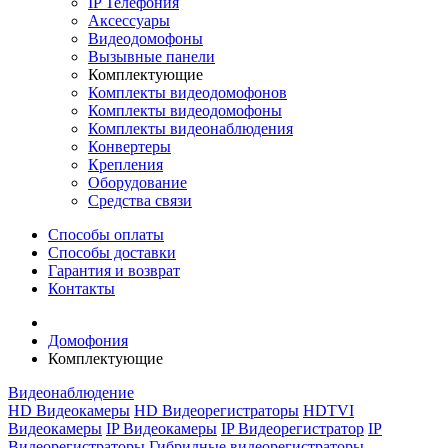
IP Телефония
Аксессуары
Видеодомофоны
Вызывные панели
Комплектующие
Комплекты видеодомофонов
Комплекты видеодомофоны
Комплекты видеонаблюдения
Конвертеры
Крепления
Оборудование
Средства связи
Способы оплаты
Способы доставки
Гарантия и возврат
Контакты
Домофония
Комплектующие
Видеонаблюдение
HD Видеокамеры
HD Видеорегистраторы
HDTVI
Видеокамеры
IP Видеокамеры
IP Видеорегистратор
IP
Видеорегистраторы
Гибридные видеорегистраторы