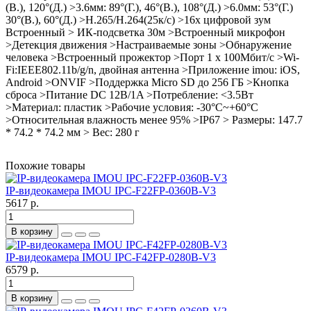
(В.), 120°(Д.) >3.6мм: 89°(Г.), 46°(В.), 108°(Д.) >6.0мм: 53°(Г.)
30°(В.), 60°(Д.) >H.265/H.264(25к/с) >16x цифровой зум
Встроенный > ИК-подсветка 30м >Встроенный микрофон
>Детекция движения >Настраиваемые зоны >Обнаружение
человека >Встроенный прожектор >Порт 1 x 100Мбит/с >Wi-
Fi:IEEE802.11b/g/n, двойная антенна >Приложение imou: iOS,
Android >ONVIF >Поддержка Micro SD до 256 ГБ >Кнопка
сброса >Питание DC 12В/1A >Потребление: <3.5Вт
>Материал: пластик >Рабочие условия: -30°C~+60°C
>Относительная влажность менее 95% >IP67 > Размеры: 147.7
* 74.2 * 74.2 мм > Вес: 280 г
Похожие товары
IP-видеокамера IMOU IPC-F22FP-0360B-V3
5617 р.
В корзину
IP-видеокамера IMOU IPC-F42FP-0280B-V3
6579 р.
В корзину