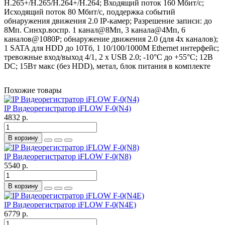
H.265+/H.265/H.264+/H.264; Входящий поток 160 Мбит/с;
Исходящий поток 80 Мбит/с, поддержка событий
обнаружения движения 2.0 IP-камер; Разрешение записи: до
8Мп. Синхр.воспр. 1 канал@8Мп, 3 канала@4Мп, 6
каналов@1080P; обнаружение движения 2.0 (для 4х каналов);
1 SATA для HDD до 10Тб, 1 10/100/1000M Ethernet интерфейс;
тревожные вход/выход 4/1, 2 х USB 2.0; -10°C до +55°C; 12В
DC; 15Вт макс (без HDD), метал, блок питания в комплекте
Похожие товары
IP Видеорегистратор iFLOW F-0(N4)
4832 р.
В корзину
IP Видеорегистратор iFLOW F-0(N8)
5540 р.
В корзину
IP Видеорегистратор iFLOW F-0(N4E)
6779 р.