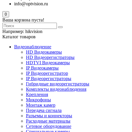
info@optvision.ru
0
Ваша корзина пуста!
Например:
hikvision
Каталог товаров
Видеонаблюдение
HD Видеокамеры
HD Видеорегистраторы
HDTVI Видеокамеры
IP Видеокамеры
IP Видеорегистратор
IP Видеорегистраторы
Гибридные видеорегистраторы
Комплекты видеонаблюдения
Крепления
Микрофоны
Монтаж камер
Передача сигнала
Разъемы и коннекторы
Расходные материалы
Сетевое оборудование
Специальные камеры