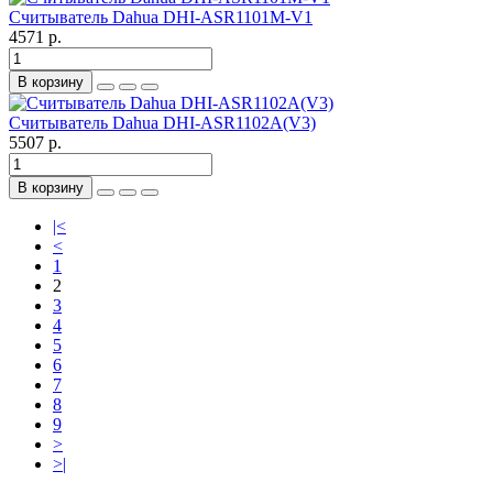
Считыватель Dahua DHI-ASR1101M-V1
4571 р.
В корзину
Считыватель Dahua DHI-ASR1102A(V3)
5507 р.
В корзину
|<
<
1
2
3
4
5
6
7
8
9
>
>|