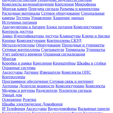
Комплекты видеонаблюдения
Крепления
Микрофоны
Монтаж камер
Передача сигнала
Разъемы и коннекторы
Расходные материалы
Сетевое оборудование
Специальные
камеры
Тестеры
Управление
Хранение данных
Источники питания
Аккумуляторы и батареи
Блоки питания
Комплектующие
Контроль доступа
Замки
Идентификаторы доступа
Клавиатуры
Ключи и брелки
Кнопки
Комплектующие
Контроллеры СКУД
Металлодетекторы
Оборудование
Проходные и турникеты
Сетевые контроллеры
Считыватели
Терминалы
Турникеты
Учет рабочего времени
Охранная сигнализация
Монтаж
Коробки и рамки
Крепления
Кронштейны
Шкафы и стойки
Охранные системы
Аксессуары
Датчики
Извещатели
Комплекты ОПС
Контроллеры
Программное обеспечение
Сотовая связь и интернет
Антенны
Делители мощности
Комплектующие
Комплекты
Модемы и роутеры
Разделители
Усилители сигнала
Умный дом
Освещение
Розетки
Шкафы электрические
Домофония
IP Телефония
Аксессуары
Видеодомофоны
Вызывные панели