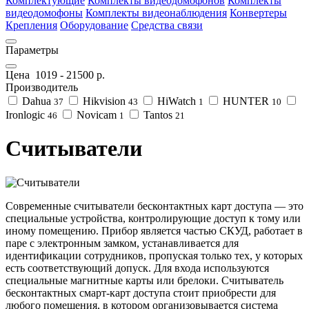
Комплектующие
Комплекты видеодомофонов
Комплекты
видеодомофоны
Комплекты видеонаблюдения
Конвертеры
Крепления
Оборудование
Средства связи
Параметры
Цена
1019
-
21500
р.
Производитель
Dahua
Hikvision
HiWatch
HUNTER
37
43
1
10
Ironlogic
Novicam
Tantos
46
1
21
Считыватели
Современные считыватели бесконтактных карт доступа — это
специальные устройства, контролирующие доступ к тому или
иному помещению. Прибор является частью СКУД, работает в
паре с электронным замком, устанавливается для
идентификации сотрудников, пропуская только тех, у которых
есть соответствующий допуск. Для входа используются
специальные магнитные карты или брелоки. Считыватель
бесконтактных смарт-карт доступа стоит приобрести для
любого помещения, в котором организовывается система