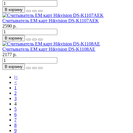
В корзину
Считыватель EM карт Hikvision DS-K1107AEK
2590 р.
В корзину
Считыватель EM карт Hikvision DS-K1108AE
2177 р.
В корзину
|<
<
1
2
3
4
5
6
7
8
9