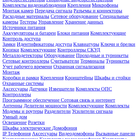
Комплекты видеонаблюдения
Крепления
Микрофоны
Монтаж камер
Передача сигнала
Разъемы и коннекторы
Расходные материалы
Сетевое оборудование
Специальные
камеры
Тестеры
Управление
Хранение данных
Источники питания
Аккумуляторы и батареи
Блоки питания
Комплектующие
Контроль доступа
Замки
Идентификаторы доступа
Клавиатуры
Ключи и брелки
Кнопки
Комплектующие
Контроллеры СКУД
Металлодетекторы
Оборудование
Проходные и турникеты
Сетевые контроллеры
Считыватели
Терминалы
Турникеты
Учет рабочего времени
Охранная сигнализация
Монтаж
Коробки и рамки
Крепления
Кронштейны
Шкафы и стойки
Охранные системы
Аксессуары
Датчики
Извещатели
Комплекты ОПС
Контроллеры
Программное обеспечение
Сотовая связь и интернет
Антенны
Делители мощности
Комплектующие
Комплекты
Модемы и роутеры
Разделители
Усилители сигнала
Умный дом
Освещение
Розетки
Шкафы электрические
Домофония
IP Телефония
Аксессуары
Видеодомофоны
Вызывные панели