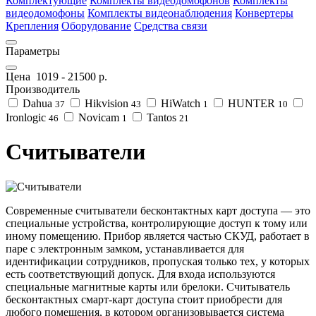
Комплектующие
Комплекты видеодомофонов
Комплекты
видеодомофоны
Комплекты видеонаблюдения
Конвертеры
Крепления
Оборудование
Средства связи
Параметры
Цена
1019
-
21500
р.
Производитель
Dahua
Hikvision
HiWatch
HUNTER
37
43
1
10
Ironlogic
Novicam
Tantos
46
1
21
Считыватели
Современные считыватели бесконтактных карт доступа — это
специальные устройства, контролирующие доступ к тому или
иному помещению. Прибор является частью СКУД, работает в
паре с электронным замком, устанавливается для
идентификации сотрудников, пропуская только тех, у которых
есть соответствующий допуск. Для входа используются
специальные магнитные карты или брелоки. Считыватель
бесконтактных смарт-карт доступа стоит приобрести для
любого помещения, в котором организовывается система