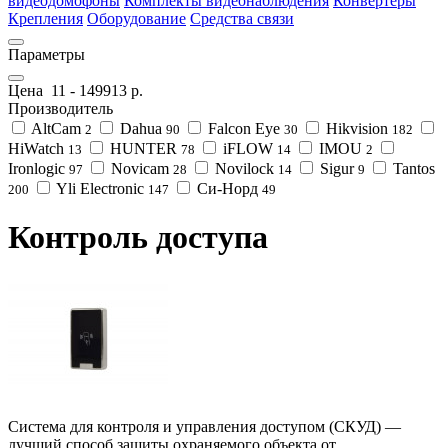
видеодомофоны
Комплекты видеонаблюдения
Конвертеры
Крепления
Оборудование
Средства связи
Параметры
Цена
11
-
149913
р.
Производитель
AltCam
Dahua
Falcon Eye
Hikvision
2
90
30
182
HiWatch
HUNTER
iFLOW
IMOU
13
78
14
2
Ironlogic
Novicam
Novilock
Sigur
Tantos
97
28
14
9
Yli Electronic
Си-Норд
200
147
49
Контроль доступа
Система для контроля и управления доступом (СКУД) —
лучший способ защиты охраняемого объекта от