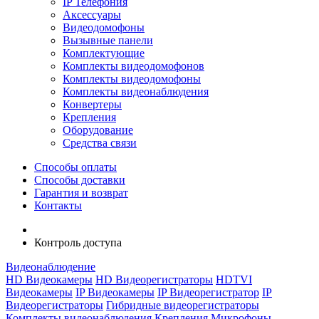
IP Телефония
Аксессуары
Видеодомофоны
Вызывные панели
Комплектующие
Комплекты видеодомофонов
Комплекты видеодомофоны
Комплекты видеонаблюдения
Конвертеры
Крепления
Оборудование
Средства связи
Способы оплаты
Способы доставки
Гарантия и возврат
Контакты
Контроль доступа
Видеонаблюдение
HD Видеокамеры
HD Видеорегистраторы
HDTVI
Видеокамеры
IP Видеокамеры
IP Видеорегистратор
IP
Видеорегистраторы
Гибридные видеорегистраторы
Комплекты видеонаблюдения
Крепления
Микрофоны