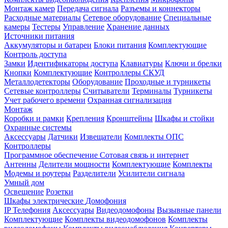
Монтаж камер
Передача сигнала
Разъемы и коннекторы
Расходные материалы
Сетевое оборудование
Специальные
камеры
Тестеры
Управление
Хранение данных
Источники питания
Аккумуляторы и батареи
Блоки питания
Комплектующие
Контроль доступа
Замки
Идентификаторы доступа
Клавиатуры
Ключи и брелки
Кнопки
Комплектующие
Контроллеры СКУД
Металлодетекторы
Оборудование
Проходные и турникеты
Сетевые контроллеры
Считыватели
Терминалы
Турникеты
Учет рабочего времени
Охранная сигнализация
Монтаж
Коробки и рамки
Крепления
Кронштейны
Шкафы и стойки
Охранные системы
Аксессуары
Датчики
Извещатели
Комплекты ОПС
Контроллеры
Программное обеспечение
Сотовая связь и интернет
Антенны
Делители мощности
Комплектующие
Комплекты
Модемы и роутеры
Разделители
Усилители сигнала
Умный дом
Освещение
Розетки
Шкафы электрические
Домофония
IP Телефония
Аксессуары
Видеодомофоны
Вызывные панели
Комплектующие
Комплекты видеодомофонов
Комплекты