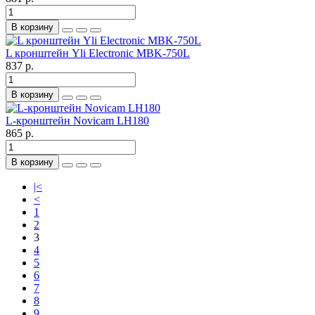
В корзину
L кронштейн Yli Electronic MBK-750L
837 р.
В корзину
L-кронштейн Novicam LH180
865 р.
В корзину
|<
<
1
2
3
4
5
6
7
8
9