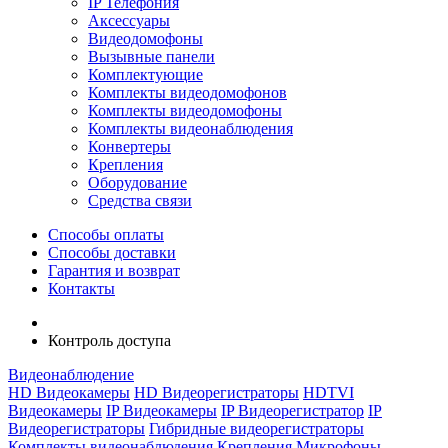
IP Телефония
Аксессуары
Видеодомофоны
Вызывные панели
Комплектующие
Комплекты видеодомофонов
Комплекты видеодомофоны
Комплекты видеонаблюдения
Конвертеры
Крепления
Оборудование
Средства связи
Способы оплаты
Способы доставки
Гарантия и возврат
Контакты
Контроль доступа
Видеонаблюдение
HD Видеокамеры
HD Видеорегистраторы
HDTVI
Видеокамеры
IP Видеокамеры
IP Видеорегистратор
IP
Видеорегистраторы
Гибридные видеорегистраторы
Комплекты видеонаблюдения
Крепления
Микрофоны