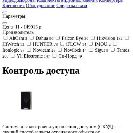
видеодомофоны
Комплекты видеонаблюдения
Конвертеры
Крепления
Оборудование
Средства связи
Параметры
Цена
11
-
149913
р.
Производитель
AltCam
Dahua
Falcon Eye
Hikvision
2
90
30
182
HiWatch
HUNTER
iFLOW
IMOU
13
78
14
2
Ironlogic
Novicam
Novilock
Sigur
Tantos
97
28
14
9
Yli Electronic
Си-Норд
200
147
49
Контроль доступа
Система для контроля и управления доступом (СКУД) —
лучший способ защиты охраняемого объекта от