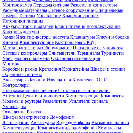
Монтаж камер
Передача сигнала
Разъемы и коннекторы
Расходные материалы
Сетевое оборудование
Специальные
камеры
Тестеры
Управление
Хранение данных
Источники питания
Аккумуляторы и батареи
Блоки питания
Комплектующие
Контроль доступа
Замки
Идентификаторы доступа
Клавиатуры
Ключи и брелки
Кнопки
Комплектующие
Контроллеры СКУД
Металлодетекторы
Оборудование
Проходные и турникеты
Сетевые контроллеры
Считыватели
Терминалы
Турникеты
Учет рабочего времени
Охранная сигнализация
Монтаж
Коробки и рамки
Крепления
Кронштейны
Шкафы и стойки
Охранные системы
Аксессуары
Датчики
Извещатели
Комплекты ОПС
Контроллеры
Программное обеспечение
Сотовая связь и интернет
Антенны
Делители мощности
Комплектующие
Комплекты
Модемы и роутеры
Разделители
Усилители сигнала
Умный дом
Освещение
Розетки
Шкафы электрические
Домофония
IP Телефония
Аксессуары
Видеодомофоны
Вызывные панели
Комплектующие
Комплекты видеодомофонов
Комплекты