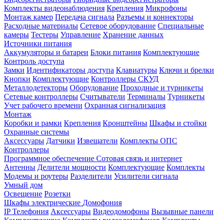
Комплекты видеонаблюдения
Крепления
Микрофоны
Монтаж камер
Передача сигнала
Разъемы и коннекторы
Расходные материалы
Сетевое оборудование
Специальные
камеры
Тестеры
Управление
Хранение данных
Источники питания
Аккумуляторы и батареи
Блоки питания
Комплектующие
Контроль доступа
Замки
Идентификаторы доступа
Клавиатуры
Ключи и брелки
Кнопки
Комплектующие
Контроллеры СКУД
Металлодетекторы
Оборудование
Проходные и турникеты
Сетевые контроллеры
Считыватели
Терминалы
Турникеты
Учет рабочего времени
Охранная сигнализация
Монтаж
Коробки и рамки
Крепления
Кронштейны
Шкафы и стойки
Охранные системы
Аксессуары
Датчики
Извещатели
Комплекты ОПС
Контроллеры
Программное обеспечение
Сотовая связь и интернет
Антенны
Делители мощности
Комплектующие
Комплекты
Модемы и роутеры
Разделители
Усилители сигнала
Умный дом
Освещение
Розетки
Шкафы электрические
Домофония
IP Телефония
Аксессуары
Видеодомофоны
Вызывные панели