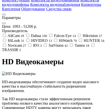
Комплектующие
Комплекты видеодомофонов
Комплекты
видеодомофоны
Комплекты видеонаблюдения
Конвертеры
Крепления
Оборудование
Средства связи
Параметры
Цена
1093
-
51206
р.
Производитель
AltCam
Dahua
Falcon Eye
Hikvision
29
100
14
37
HiLook
HIVIDEO
HiWatch
HUNTER
31
13
70
54
Novicam
RVi
SatVision
Tantos
27
3
42
18
TRASSIR
5
HD Видеокамеры
HD-видеокамеры обеспечивают создание видео высокого
качества и высочайшую стабильность разрешения
изображения.
Так HD видеокамеры стали эффективным решением
проблемы низкого качества аналогового изображения.
Современные HDTV камеры могут записывать такое