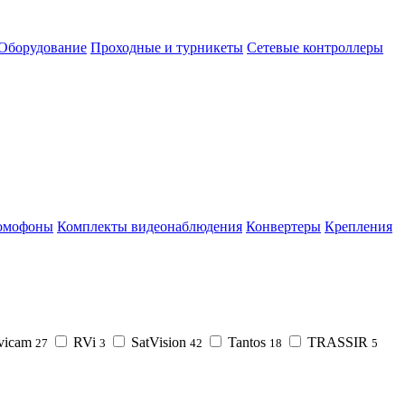
Оборудование
Проходные и турникеты
Сетевые контроллеры
омофоны
Комплекты видеонаблюдения
Конвертеры
Крепления
vicam
RVi
SatVision
Tantos
TRASSIR
27
3
42
18
5