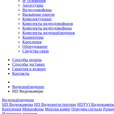
IP Телефония
Аксессуары
Видеодомофоны
Вызывные панели
Комплектующие
Комплекты видеодомофонов
Комплекты видеодомофоны
Комплекты видеонаблюдения
Конвертеры
Крепления
Оборудование
Средства связи
Способы оплаты
Способы доставки
Гарантия и возврат
Контакты
Видеонаблюдение
HD Видеокамеры
Видеонаблюдение
HD Видеокамеры
HD Видеорегистраторы
HDTVI Видеокамер
Крепления
Микрофоны
Монтаж камер
Передача сигнала
Разъе
Источники питания