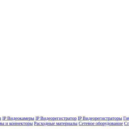
ы
IP Видеокамеры
IP Видеорегистратор
IP Видеорегистраторы
Ги
мы и коннекторы
Расходные материалы
Сетевое оборудование
Сп