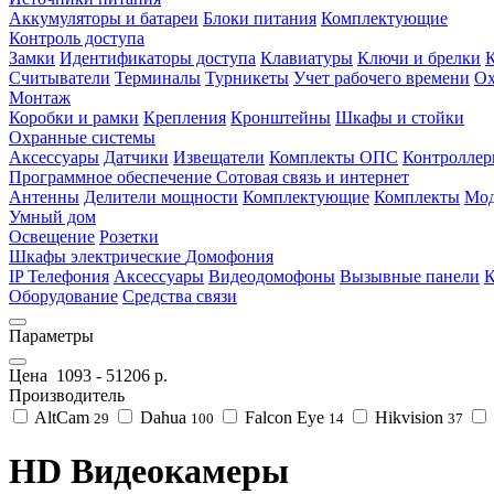
Аккумуляторы и батареи
Блоки питания
Комплектующие
Контроль доступа
Замки
Идентификаторы доступа
Клавиатуры
Ключи и брелки
Считыватели
Терминалы
Турникеты
Учет рабочего времени
Ох
Монтаж
Коробки и рамки
Крепления
Кронштейны
Шкафы и стойки
Охранные системы
Аксессуары
Датчики
Извещатели
Комплекты ОПС
Контролле
Программное обеспечение
Сотовая связь и интернет
Антенны
Делители мощности
Комплектующие
Комплекты
Мод
Умный дом
Освещение
Розетки
Шкафы электрические
Домофония
IP Телефония
Аксессуары
Видеодомофоны
Вызывные панели
К
Оборудование
Средства связи
Параметры
Цена
1093
-
51206
р.
Производитель
AltCam
Dahua
Falcon Eye
Hikvision
29
100
14
37
HD Видеокамеры