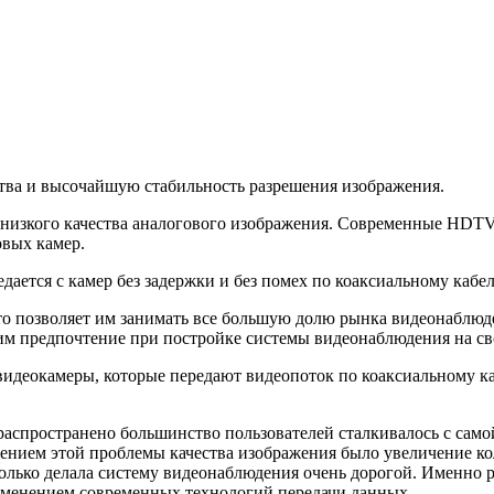
тва и высочайшую стабильность разрешения изображения.
зкого качества аналогового изображения. Современные HDTV к
овых камер.
ется с камер без задержки и без помех по коаксиальному кабе
о позволяет им занимать все большую долю рынка видеонаблюден
им предпочтение при постройке системы видеонаблюдения на св
деокамеры, которые передают видеопоток по коаксиальному кабе
распространено большинство пользователей сталкивалось с само
шением этой проблемы качества изображения было увеличение ко
 только делала систему видеонаблюдения очень дорогой. Именно
именением современных технологий передачи данных.