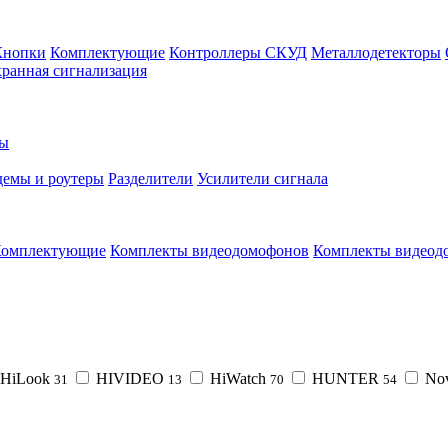
Кнопки
Комплектующие
Контроллеры СКУД
Металлодетекторы
ранная сигнализация
ры
емы и роутеры
Разделители
Усилители сигнала
омплектующие
Комплекты видеодомофонов
Комплекты видеод
HiLook
HIVIDEO
HiWatch
HUNTER
No
31
13
70
54