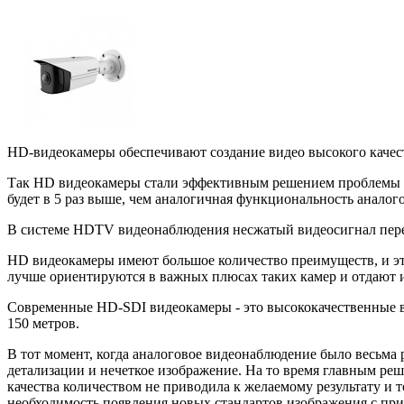
HD-видеокамеры обеспечивают создание видео высокого качес
Так HD видеокамеры стали эффективным решением проблемы ни
будет в 5 раз выше, чем аналогичная функциональность аналог
В системе HDTV видеонаблюдения несжатый видеосигнал переда
HD видеокамеры имеют большое количество преимуществ, и эт
лучше ориентируются в важных плюсах таких камер и отдают 
Современные HD-SDI видеокамеры - это высококачественные ви
150 метров.
В тот момент, когда аналоговое видеонаблюдение было весьма 
детализации и нечеткое изображение. На то время главным ре
качества количеством не приводила к желаемому результату и
необходимость появления новых стандартов изображения с пр