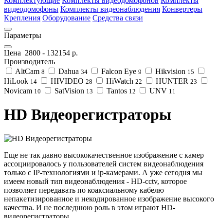
Комплектующие
Комплекты видеодомофонов
Комплекты
видеодомофоны
Комплекты видеонаблюдения
Конвертеры
Крепления
Оборудование
Средства связи
Параметры
Цена
2800
-
132154
р.
Производитель
AltCam
Dahua
Falcon Eye
Hikvision
8
34
9
15
HiLook
HIVIDEO
HiWatch
HUNTER
14
28
22
23
Novicam
SatVision
Tantos
UNV
10
13
12
11
HD Видеорегистраторы
Еще не так давно высококачественное изображение с камер
ассоциировалось у пользователей систем видеонаблюдения
только с IP-технологиями и ip-камерами. А уже сегодня мы
имеем новый тип видеонаблюдения - HD-cctv, которое
позволяет передавать по коаксиальному кабелю
непакетизированное и некодированное изображение высокого
качества. И не последнюю роль в этом играют HD-
видеорегистраторы.