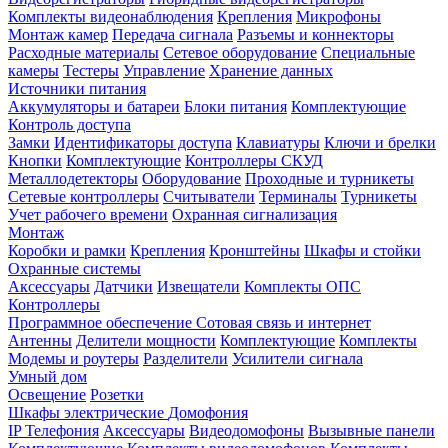
Комплекты видеонаблюдения
Крепления
Микрофоны
Монтаж камер
Передача сигнала
Разъемы и коннекторы
Расходные материалы
Сетевое оборудование
Специальные
камеры
Тестеры
Управление
Хранение данных
Источники питания
Аккумуляторы и батареи
Блоки питания
Комплектующие
Контроль доступа
Замки
Идентификаторы доступа
Клавиатуры
Ключи и брелки
Кнопки
Комплектующие
Контроллеры СКУД
Металлодетекторы
Оборудование
Проходные и турникеты
Сетевые контроллеры
Считыватели
Терминалы
Турникеты
Учет рабочего времени
Охранная сигнализация
Монтаж
Коробки и рамки
Крепления
Кронштейны
Шкафы и стойки
Охранные системы
Аксессуары
Датчики
Извещатели
Комплекты ОПС
Контроллеры
Программное обеспечение
Сотовая связь и интернет
Антенны
Делители мощности
Комплектующие
Комплекты
Модемы и роутеры
Разделители
Усилители сигнала
Умный дом
Освещение
Розетки
Шкафы электрические
Домофония
IP Телефония
Аксессуары
Видеодомофоны
Вызывные панели