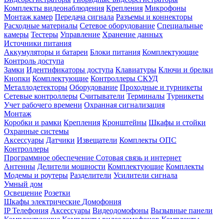
Комплекты видеонаблюдения
Крепления
Микрофоны
Монтаж камер
Передача сигнала
Разъемы и коннекторы
Расходные материалы
Сетевое оборудование
Специальные
камеры
Тестеры
Управление
Хранение данных
Источники питания
Аккумуляторы и батареи
Блоки питания
Комплектующие
Контроль доступа
Замки
Идентификаторы доступа
Клавиатуры
Ключи и брелки
Кнопки
Комплектующие
Контроллеры СКУД
Металлодетекторы
Оборудование
Проходные и турникеты
Сетевые контроллеры
Считыватели
Терминалы
Турникеты
Учет рабочего времени
Охранная сигнализация
Монтаж
Коробки и рамки
Крепления
Кронштейны
Шкафы и стойки
Охранные системы
Аксессуары
Датчики
Извещатели
Комплекты ОПС
Контроллеры
Программное обеспечение
Сотовая связь и интернет
Антенны
Делители мощности
Комплектующие
Комплекты
Модемы и роутеры
Разделители
Усилители сигнала
Умный дом
Освещение
Розетки
Шкафы электрические
Домофония
IP Телефония
Аксессуары
Видеодомофоны
Вызывные панели