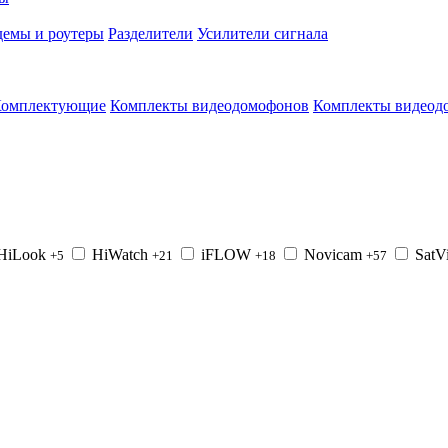
емы и роутеры
Разделители
Усилители сигнала
омплектующие
Комплекты видеодомофонов
Комплекты видеод
HiLook
HiWatch
iFLOW
Novicam
SatV
+5
+21
+18
+57