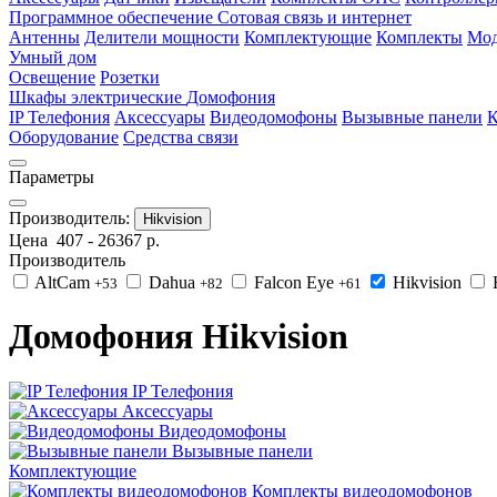
Программное обеспечение
Сотовая связь и интернет
Антенны
Делители мощности
Комплектующие
Комплекты
Мод
Умный дом
Освещение
Розетки
Шкафы электрические
Домофония
IP Телефония
Аксессуары
Видеодомофоны
Вызывные панели
К
Оборудование
Средства связи
Параметры
Производитель:
Hikvision
Цена
407
-
26367
р.
Производитель
AltCam
Dahua
Falcon Eye
Hikvision
+53
+82
+61
Домофония Hikvision
IP Телефония
Аксессуары
Видеодомофоны
Вызывные панели
Комплектующие
Комплекты видеодомофонов