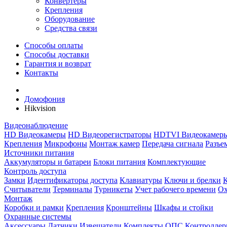
Конвертеры
Крепления
Оборудование
Средства связи
Способы оплаты
Способы доставки
Гарантия и возврат
Контакты
Домофония
Hikvision
Видеонаблюдение
HD Видеокамеры
HD Видеорегистраторы
HDTVI Видеокамер
Крепления
Микрофоны
Монтаж камер
Передача сигнала
Разъе
Источники питания
Аккумуляторы и батареи
Блоки питания
Комплектующие
Контроль доступа
Замки
Идентификаторы доступа
Клавиатуры
Ключи и брелки
Считыватели
Терминалы
Турникеты
Учет рабочего времени
Ох
Монтаж
Коробки и рамки
Крепления
Кронштейны
Шкафы и стойки
Охранные системы
Аксессуары
Датчики
Извещатели
Комплекты ОПС
Контролле