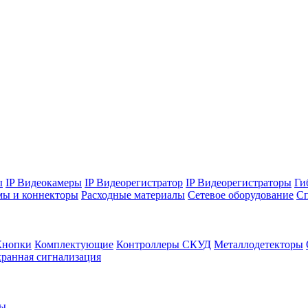
ы
IP Видеокамеры
IP Видеорегистратор
IP Видеорегистраторы
Ги
мы и коннекторы
Расходные материалы
Сетевое оборудование
Сп
Кнопки
Комплектующие
Контроллеры СКУД
Металлодетекторы
ранная сигнализация
ры