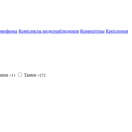
омофоны
Комплекты видеонаблюдения
Конвертеры
Крепления
ision
Tantos
+11
+272