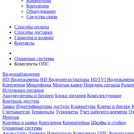
Конвертеры
Крепления
Оборудование
Средства связи
Способы оплаты
Способы доставки
Гарантия и возврат
Контакты
Охранные системы
Комплекты ОПС
Видеонаблюдение
HD Видеокамеры
HD Видеорегистраторы
HDTVI Видеокамер
Крепления
Микрофоны
Монтаж камер
Передача сигнала
Разъе
Источники питания
Аккумуляторы и батареи
Блоки питания
Комплектующие
Контроль доступа
Замки
Идентификаторы доступа
Клавиатуры
Ключи и брелки
Считыватели
Терминалы
Турникеты
Учет рабочего времени
Ох
Монтаж
Коробки и рамки
Крепления
Кронштейны
Шкафы и стойки
Охранные системы
Аксессуары
Датчики
Извещатели
Комплекты ОПС
Контролле