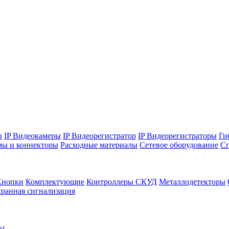
ы
IP Видеокамеры
IP Видеорегистратор
IP Видеорегистраторы
Ги
мы и коннекторы
Расходные материалы
Сетевое оборудование
Сп
Кнопки
Комплектующие
Контроллеры СКУД
Металлодетекторы
ранная сигнализация
ры