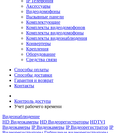
IP Телефония
Аксессуары
Видеодомофоны
Вызывные панели
Комплектующие
Комплекты видеодомофонов
Комплекты видеодомофоны
Комплекты видеонаблюдения
Конвертеры
Крепления
Оборудование
Средства связи
Способы оплаты
Способы доставки
Гарантия и возврат
Контакты
Контроль доступа
Учет рабочего времени
Видеонаблюдение
HD Видеокамеры
HD Видеорегистраторы
HDTVI
Видеокамеры
IP Видеокамеры
IP Видеорегистратор
IP
Видеорегистраторы
Гибридные видеорегистраторы