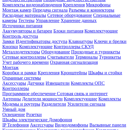
Комплекты видеонаблюдения
Крепления
Микрофоны
Монтаж камер
Передача сигнала
Разъемы и коннекторы
Расходные материалы
Сетевое оборудование
Специальные
камеры
Тестеры
Управление
Хранение данных
Источники питания
Аккумуляторы и батареи
Блоки питания
Комплектующие
Контроль доступа
Замки
Идентификаторы доступа
Клавиатуры
Ключи и брелки
Кнопки
Комплектующие
Контроллеры СКУД
Металлодетекторы
Оборудование
Проходные и турникеты
Сетевые контроллеры
Считыватели
Терминалы
Турникеты
Учет рабочего времени
Охранная сигнализация
Монтаж
Коробки и рамки
Крепления
Кронштейны
Шкафы и стойки
Охранные системы
Аксессуары
Датчики
Извещатели
Комплекты ОПС
Контроллеры
Программное обеспечение
Сотовая связь и интернет
Антенны
Делители мощности
Комплектующие
Комплекты
Модемы и роутеры
Разделители
Усилители сигнала
Умный дом
Освещение
Розетки
Шкафы электрические
Домофония
IP Телефония
Аксессуары
Видеодомофоны
Вызывные панели