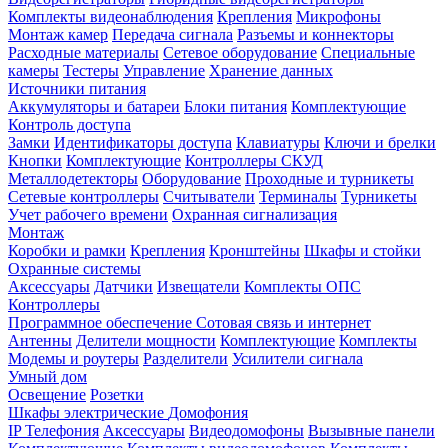
Комплекты видеонаблюдения
Крепления
Микрофоны
Монтаж камер
Передача сигнала
Разъемы и коннекторы
Расходные материалы
Сетевое оборудование
Специальные
камеры
Тестеры
Управление
Хранение данных
Источники питания
Аккумуляторы и батареи
Блоки питания
Комплектующие
Контроль доступа
Замки
Идентификаторы доступа
Клавиатуры
Ключи и брелки
Кнопки
Комплектующие
Контроллеры СКУД
Металлодетекторы
Оборудование
Проходные и турникеты
Сетевые контроллеры
Считыватели
Терминалы
Турникеты
Учет рабочего времени
Охранная сигнализация
Монтаж
Коробки и рамки
Крепления
Кронштейны
Шкафы и стойки
Охранные системы
Аксессуары
Датчики
Извещатели
Комплекты ОПС
Контроллеры
Программное обеспечение
Сотовая связь и интернет
Антенны
Делители мощности
Комплектующие
Комплекты
Модемы и роутеры
Разделители
Усилители сигнала
Умный дом
Освещение
Розетки
Шкафы электрические
Домофония
IP Телефония
Аксессуары
Видеодомофоны
Вызывные панели