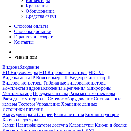
Конвертеры
Крепления
Оборудование
Средства связи
Способы оплаты
Способы доставки
Гарантия и возврат
Контакты
Умный дом
Видеонаблюдение
HD Видеокамеры
HD Видеорегистраторы
HDTVI
Видеокамеры
IP Видеокамеры
IP Видеорегистратор
IP
Видеорегистраторы
Гибридные видеорегистраторы
Комплекты видеонаблюдения
Крепления
Микрофоны
Монтаж камер
Передача сигнала
Разъемы и коннекторы
Расходные материалы
Сетевое оборудование
Специальные
камеры
Тестеры
Управление
Хранение данных
Источники питания
Аккумуляторы и батареи
Блоки питания
Комплектующие
Контроль доступа
Замки
Идентификаторы доступа
Клавиатуры
Ключи и брелки
Кнопки
Комплектующие
Контроллеры СКУД