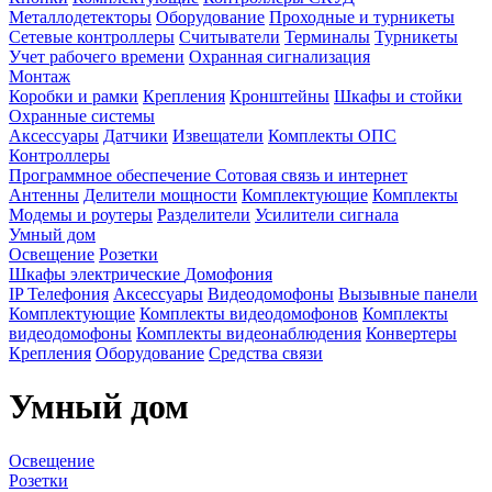
Металлодетекторы
Оборудование
Проходные и турникеты
Сетевые контроллеры
Считыватели
Терминалы
Турникеты
Учет рабочего времени
Охранная сигнализация
Монтаж
Коробки и рамки
Крепления
Кронштейны
Шкафы и стойки
Охранные системы
Аксессуары
Датчики
Извещатели
Комплекты ОПС
Контроллеры
Программное обеспечение
Сотовая связь и интернет
Антенны
Делители мощности
Комплектующие
Комплекты
Модемы и роутеры
Разделители
Усилители сигнала
Умный дом
Освещение
Розетки
Шкафы электрические
Домофония
IP Телефония
Аксессуары
Видеодомофоны
Вызывные панели
Комплектующие
Комплекты видеодомофонов
Комплекты
видеодомофоны
Комплекты видеонаблюдения
Конвертеры
Крепления
Оборудование
Средства связи
Умный дом
Освещение
Розетки