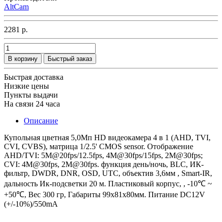
AltCam
2281 р.
В корзину
Быстрый заказ
Быстрая доставка
Низкие цены
Пункты выдачи
На связи 24 часа
Описание
Купольная цветная 5,0Мп HD видеокамера 4 в 1 (AHD, TVI,
CVI, CVBS), матрица 1/2.5' CMOS sensor. Отображение
AHD/TVI: 5M@20fps/12.5fps, 4M@30fps/15fps, 2M@30fps;
CVI: 4M@30fps, 2M@30fps. функция день/ночь, BLC, ИК-
фильтр, DWDR, DNR, OSD, UTC, объектив 3,6мм , Smart-IR,
дальность Ик-подсветки 20 м. Пластиковый корпус, , -10℃ ~
+50℃, Вес 300 гр, Габариты 99х81х80мм. Питание DC12V
(+/-10%)/550mA