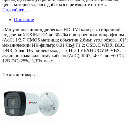
цена, которой удалось добиться в результате оптим...
Подробнее...
Описание
2Мп уличная цилиндрическая HD-TVI камера с гибридной
подсветкой EXIR/LED до 30/20м и встроенным микрофоном
(AoC) 1/2.7' CMOS матрица; объектив 2.8мм; угол обзора 101°;
механический ИК-фильтр; 0.01 Лк@F1.2; OSD, DWDR, BLC,
DNR; Smart ИК; видеовыход: 1 х HD-TVI/AHD/CVI/CVBS;
аудио по коаксиальному кабелю (AoC); IP67; -40°С до +60°С;
12В DC±25%, 3,3Вт макс.
Похожие товары