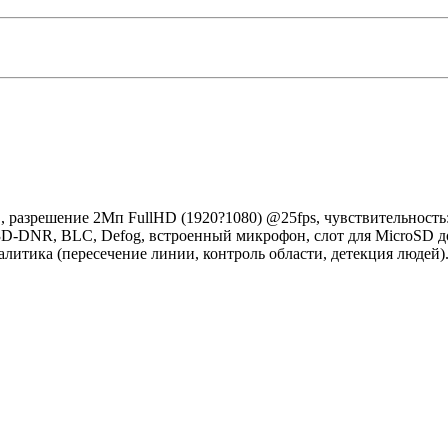
 разрешение 2Мп FullHD (1920?1080) @25fps, чувствительность: 
D-DNR, BLC, Defog, встроенный микрофон, слот для MicroSD до 12
аналитика (пересечение линии, контроль области, детекция люд