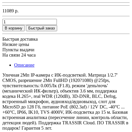
11089 р.
В корзину
Быстрый заказ
Быстрая доставка
Низкие цены
Пункты выдачи
На связи 24 часа
Описание
Уличная 2Мп IP-камера с ИК-подсветкой. Матрица 1/2.7'
CMOS, разрешение 2Мп FullHD (1920?1080) @25fps,
чувствительность: 0.005Лк (F1.8), режим 'день/ночь'
(механический ИК-фильтр), объектив 3.6 мм, поддержка
кодека H.265+, real WDR (120dB), 3D-DNR, BLC, Defog,
встроенный микрофон, аудиовход/аудиовыход, слот для
MicroSD до 128 Гб, питание PoE (802.3af) / 12V DC, -40°C ...
+60°C, IP66, IK10, TVS 4000V, ИК-подсветка до 15 м. Базовая
встроенная аналитика (пересечение линии, контроль области,
детекция людей). Поддержка TRASSIR Cloud. ПО TRASSIR в
подарок! Гарантия 5 лет.