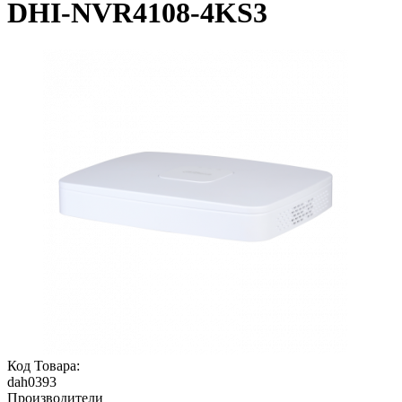
DHI-NVR4108-4KS3
Код Товара:
dah0393
Производители