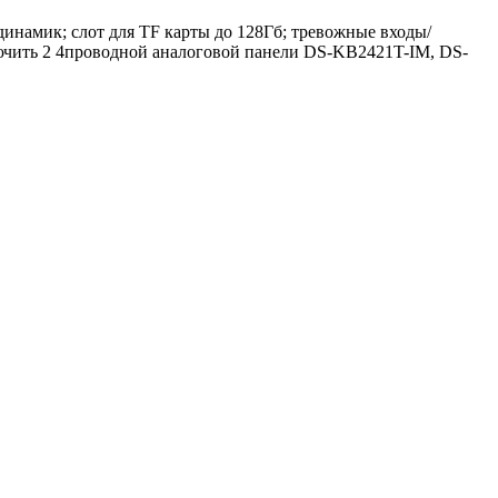
инамик; слот для TF карты до 128Гб; тревожные входы/
дключить 2 4проводной аналоговой панели DS-KB2421T-IM, DS-