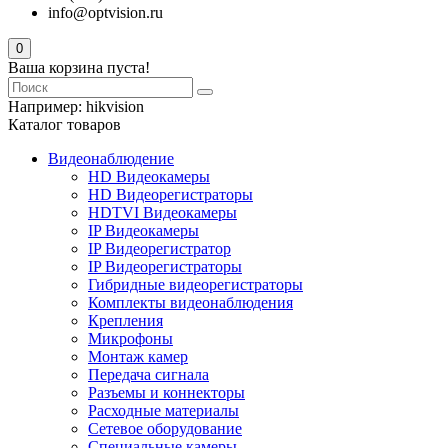
info@optvision.ru
0
Ваша корзина пуста!
Например:
hikvision
Каталог товаров
Видеонаблюдение
HD Видеокамеры
HD Видеорегистраторы
HDTVI Видеокамеры
IP Видеокамеры
IP Видеорегистратор
IP Видеорегистраторы
Гибридные видеорегистраторы
Комплекты видеонаблюдения
Крепления
Микрофоны
Монтаж камер
Передача сигнала
Разъемы и коннекторы
Расходные материалы
Сетевое оборудование
Специальные камеры