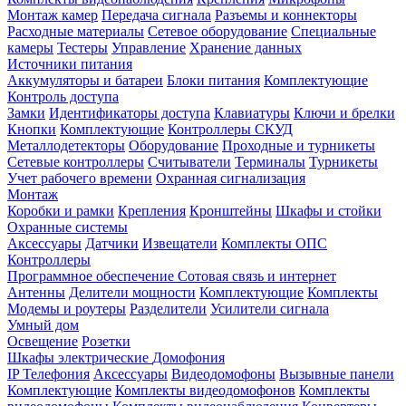
Монтаж камер
Передача сигнала
Разъемы и коннекторы
Расходные материалы
Сетевое оборудование
Специальные
камеры
Тестеры
Управление
Хранение данных
Источники питания
Аккумуляторы и батареи
Блоки питания
Комплектующие
Контроль доступа
Замки
Идентификаторы доступа
Клавиатуры
Ключи и брелки
Кнопки
Комплектующие
Контроллеры СКУД
Металлодетекторы
Оборудование
Проходные и турникеты
Сетевые контроллеры
Считыватели
Терминалы
Турникеты
Учет рабочего времени
Охранная сигнализация
Монтаж
Коробки и рамки
Крепления
Кронштейны
Шкафы и стойки
Охранные системы
Аксессуары
Датчики
Извещатели
Комплекты ОПС
Контроллеры
Программное обеспечение
Сотовая связь и интернет
Антенны
Делители мощности
Комплектующие
Комплекты
Модемы и роутеры
Разделители
Усилители сигнала
Умный дом
Освещение
Розетки
Шкафы электрические
Домофония
IP Телефония
Аксессуары
Видеодомофоны
Вызывные панели
Комплектующие
Комплекты видеодомофонов
Комплекты