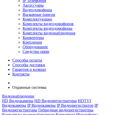
IP Телефония
Аксессуары
Видеодомофоны
Вызывные панели
Комплектующие
Комплекты видеодомофонов
Комплекты видеодомофоны
Комплекты видеонаблюдения
Конвертеры
Крепления
Оборудование
Средства связи
Способы оплаты
Способы доставки
Гарантия и возврат
Контакты
Охранные системы
Видеонаблюдение
HD Видеокамеры
HD Видеорегистраторы
HDTVI
Видеокамеры
IP Видеокамеры
IP Видеорегистратор
IP
Видеорегистраторы
Гибридные видеорегистраторы
Комплекты видеонаблюдения
Крепления
Микрофоны