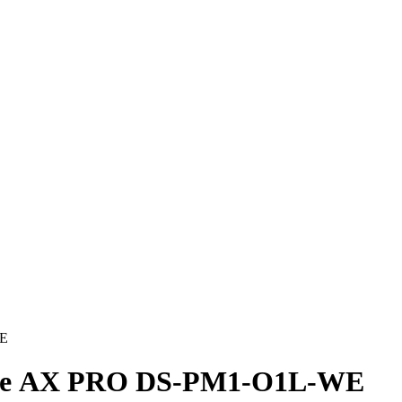
WE
еле AX PRO DS-PM1-O1L-WE