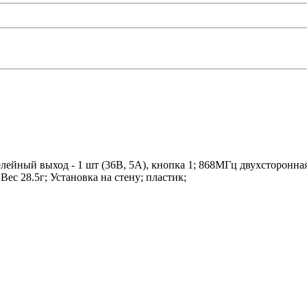
ейный выход - 1 шт (36В, 5А), кнопка 1; 868МГц двухсторонная
Вес 28.5г; Установка на стену; пластик;