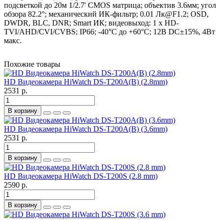
подсветкой до 20м 1/2.7' CMOS матрица; объектив 3.6мм; угол
обзора 82.2°; механический ИК-фильтр; 0.01 Лк@F1.2; OSD,
DWDR, BLC, DNR; Smart ИК; видеовыход: 1 х HD-
TVI/AHD/CVI/CVBS; IP66; -40°С до +60°С; 12В DC±15%, 4Вт
макс.
Похожие товары
HD Видеокамера HiWatch DS-T200A(B) (2.8mm)
2531 р.
В корзину
HD Видеокамера HiWatch DS-T200A(B) (3.6mm)
2531 р.
В корзину
HD Видеокамера HiWatch DS-T200S (2.8 mm)
2590 р.
В корзину