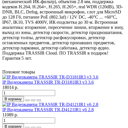
(механический ИК-фильтр), объектив 2.8 мм, поддержка
кодеков H.264, H.264+, H.265, H.265+, real WDR (120dB), 3D-
DNR, BLC, Defog, встроенный микрофон, слот для MicroSD
до 128 Гб, питание PoE (802.3af) / 12V DC, -40°C ... +60°C,
IP67, IK10, TVS 4000V, ИК-подсветка до 30 м. Встроенная
аналитика: вторжение, пересечение линии, вторжение в зону,
выход из зоны, детектор скорости, детектор праздношатания,
детектор толпы, детектор расфокусировки, детектор
оставленных предметов, детектор пропавших предметов,
детектор парковки, детектор саботажа, детектор аудио.
Поддержка TRASSIR Cloud. ПО TRASSIR в подарок!
Гарантия 5 лет.
Похожие товары
IP Видеокамера TRASSIR TR-D3181IR3 v3 3.6
18014 р.
В корзину
IP Видеокамера TRASSIR TR-D4121IR1 v6 2.8
11089 р.
В корзину