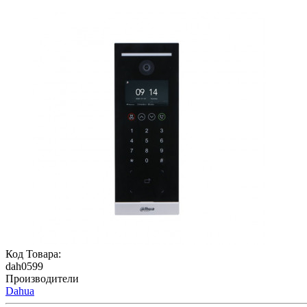
Код Товара:
dah0599
Производители
Dahua