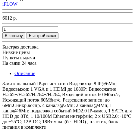
iFLOW
6012 р.
В корзину
Быстрый заказ
Быстрая доставка
Низкие цены
Пункты выдачи
На связи 24 часа
Описание
8-ми канальный IP-регистратор Видеовход: 8 IP@6Мп;
Видеовыход: 1 VGA и 1 HDMI до 1080Р; Видеосжатие
H.265+/H.265/H.264+/H.264; Входящий поток 60 Мбит/с;
Исходящий поток 60Мбит/с. Разрешение записи: до
6Мп.Синхр.воспр. 4 канала@2Мп; 2 канала@4Мп; 1
канал@6Мп; поддержка событий MD2.0 IP-камер, 1 SATA для
HDD до 8Тб, 1 10/100M Ethernet интерфейс; 2 х USB2.0; -10°C
до +55°C; 12В DC; 18Вт макс (без HDD)., пластик, блок
питания в комплекте