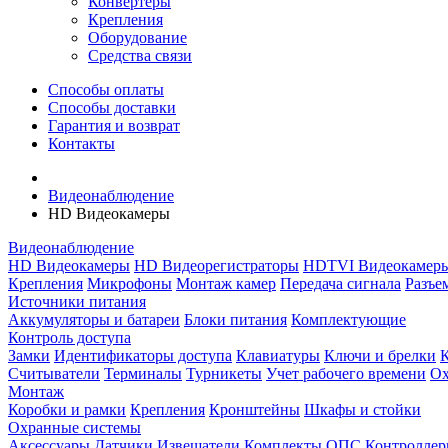
Конвертеры
Крепления
Оборудование
Средства связи
Способы оплаты
Способы доставки
Гарантия и возврат
Контакты
Видеонаблюдение
HD Видеокамеры
Видеонаблюдение
HD Видеокамеры
HD Видеорегистраторы
HDTVI Видеокамер
Крепления
Микрофоны
Монтаж камер
Передача сигнала
Разъе
Источники питания
Аккумуляторы и батареи
Блоки питания
Комплектующие
Контроль доступа
Замки
Идентификаторы доступа
Клавиатуры
Ключи и брелки
Считыватели
Терминалы
Турникеты
Учет рабочего времени
Ох
Монтаж
Коробки и рамки
Крепления
Кронштейны
Шкафы и стойки
Охранные системы
Аксессуары
Датчики
Извещатели
Комплекты ОПС
Контролле