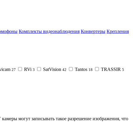
омофоны
Комплекты видеонаблюдения
Конвертеры
Крепления
vicam
RVi
SatVision
Tantos
TRASSIR
27
3
42
18
5
амеры могут записывать такое разрешение изображения, что