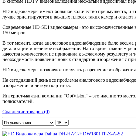
В системе HDTV видеонаблюдения несжатый видеосигнал переда
HD видеокамеры имеют большое количество преимуществ, и эт
лучше ориентируются в важных плюсах таких камер и отдают 
Современные HD-SDI видеокамеры - это высококачественные ви
150 метров.
В тот момент, когда аналоговое видеонаблюдение было весьма 
детализации и нечеткое изображение. На то время главным ре
качества количеством не приводила к желаемому результату и
необходимость появления новых стандартов изображения с пр
HD видеокамеры позволяют получать разрешение изображения, 
На сегодняшний день все проблемы аналогового видеонаблю
изображения и четкую картинку.
Интернет-магазин компании "OptVision" – это именно то мест
пользователей.
Сравнение товаров (0)