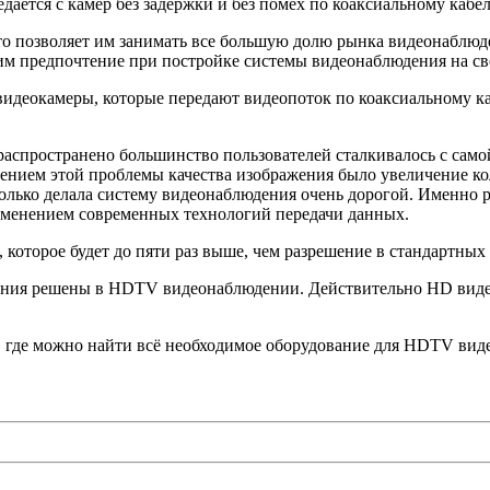
ется с камер без задержки и без помех по коаксиальному кабе
о позволяет им занимать все большую долю рынка видеонаблюден
им предпочтение при постройке системы видеонаблюдения на св
деокамеры, которые передают видеопоток по коаксиальному кабе
распространено большинство пользователей сталкивалось с само
шением этой проблемы качества изображения было увеличение ко
 только делала систему видеонаблюдения очень дорогой. Именно
именением современных технологий передачи данных.
которое будет до пяти раз выше, чем разрешение в стандартны
дения решены в HDTV видеонаблюдении. Действительно HD вид
о, где можно найти всё необходимое оборудование для HDTV ви