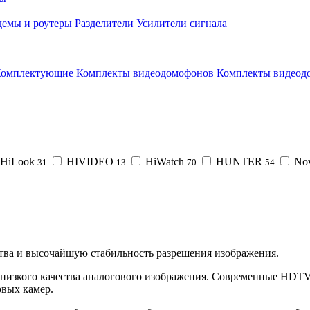
емы и роутеры
Разделители
Усилители сигнала
омплектующие
Комплекты видеодомофонов
Комплекты видеод
HiLook
HIVIDEO
HiWatch
HUNTER
No
31
13
70
54
тва и высочайшую стабильность разрешения изображения.
зкого качества аналогового изображения. Современные HDTV к
овых камер.