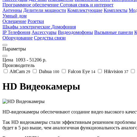
Программное обеспечение
Сотовая связь и интернет
Антенны
Делители мощности
Комплектующие
Комплекты
Мод
Умный дом
Освещение
Розетки
Шкафы электрические
Домофония
IP Телефония
Аксессуары
Видеодомофоны
Вызывные панели
К
Оборудование
Средства связи
Параметры
Цена
1093
-
51206
р.
Производитель
AltCam
Dahua
Falcon Eye
Hikvision
29
100
14
37
HD Видеокамеры
HD-видеокамеры обеспечивают создание видео высокого качес
Так HD видеокамеры стали эффективным решением проблемы ни
будет в 5 раз выше, чем аналогичная функциональность аналог