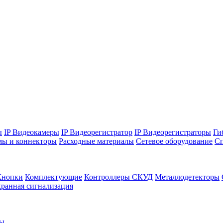
ы
IP Видеокамеры
IP Видеорегистратор
IP Видеорегистраторы
Ги
мы и коннекторы
Расходные материалы
Сетевое оборудование
Сп
Кнопки
Комплектующие
Контроллеры СКУД
Металлодетекторы
ранная сигнализация
ры